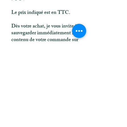
Le prix indiqué est en TTC.
Dès votre achat, je vous invite à
sauvegarder immédiatement le
contenu de votre commande sur
clé, drive, cloud, ordinateur.
Informations
Tarifs
Réserver sa séance d'hypnose
Inscription liste d'attente Wonderful Body
Audios d'hypnose