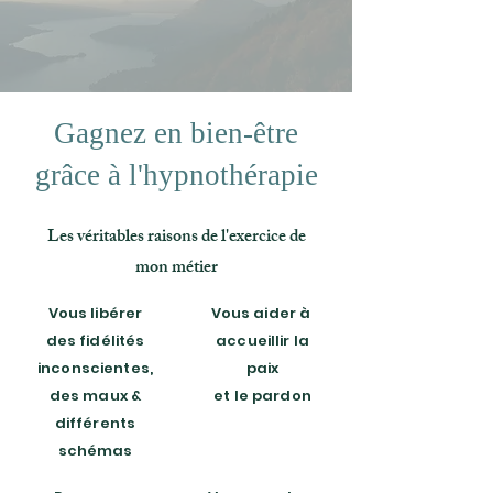
Gagnez en bien-être
grâce à l'hypnothérapie
Les véritables raisons de l'exercice de
mon métier
Vous libérer
Vous aider à
des fidélités
accueillir la
inconscientes,
paix
des maux &
et le pardon
différents
schémas